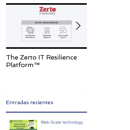
The Zerto IT Resilience
Caso de Exit
Platform™
Bancolombia
Entradas recientes
Web-Scale technology