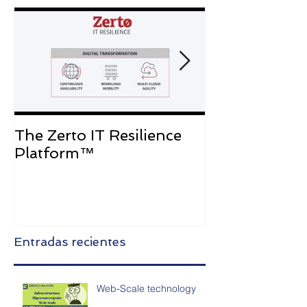
The Zerto IT Resilience
Caso de Exit
Platform™
Bancolombia
Entradas recientes
Web-Scale technology